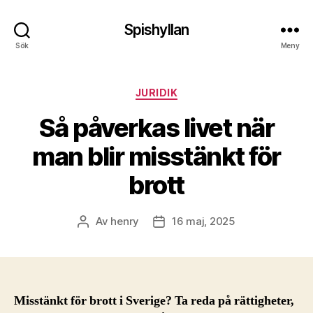
Spishyllan
Sök
Meny
Kategorier
JURIDIK
Så påverkas livet när
man blir misstänkt för
brott
Av
henry
16 maj, 2025
Inläggsförfattare
Inläggsdatum
Misstänkt för brott i Sverige? Ta reda på rättigheter,